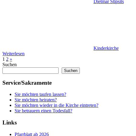
Dietmar Stipsits
Kinderkirche
Weiterlesen
Seitennummerierung
Nächste
1
2
»
Beiträge
Suchen
der
Suchen
Beiträge
Service/Sakramente
Sie möchten taufen lassen?
Sie möchten heiraten?
Sie möchten wieder in die Kirche eintreten?
Sie betrauern einen Todesfall?
Links
Pfarrblatt ab 2026