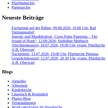
Pfarrblattarchiv
Partenarchiv
Neueste Beiträge
Eucharistie auf der Bühne, 09.08.2026, 10.00 Uhr, Bad
Tatzmannsdorf
Jugend- und Musikfestival „Cross Pulse Pannonia – The
Sound of Hope“, 12.09.2026, Seebühne Mörbisch
Abschlusskonzert, 18.07.2026, 19.00 Uhr, evang. Pfarrkirche
A.B. Oberwart
Nachprimiz, 13.07.2026, 19.00 Uhr, Pfarrkirche Pinggau
Gesprächskonzert, 12.07.2026, 20.30 Uhr, evang. Pfarrkirche
A.B. Oberwart
Blogs
Aktuelles
Allgemein
Kinderkirche
Liturgisch & Besinnlich
Pfarrer-Blog
Veranstaltungen
WortGottesFeiern für Hauskirche