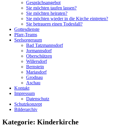
Gesprächsangebot
Sie möchten taufen lassen?
Sie möchten heiraten?
Sie möchten wieder in die Kirche eintreten?
Sie betrauern einen Todesfall?
Gottesdienste
Pfarr-Teams
Seelsorgeraum
Bad Tatzmannsdorf
Jormannsdorf
Oberschützen
Willersdorf
Bernstein
Mariasdorf
Grodnau
Aschau
Kontakt
Impressum
Datenschutz
Schutzkonzept
Bilderarchiv
Kategorie:
Kinderkirche