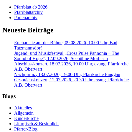
Pfarrblatt ab 2026
Pfarrblattarchiv
Partenarchiv
Neueste Beiträge
Eucharistie auf der Bühne, 09.08.2026, 10.00 Uhr, Bad
Tatzmannsdorf
Jugend- und Musikfestival „Cross Pulse Pannonia – The
Sound of Hope“, 12.09.2026, Seebühne Mörbisch
Abschlusskonzert, 18.07.2026, 19.00 Uhr, evang. Pfarrkirche
A.B. Oberwart
Nachprimiz, 13.07.2026, 19.00 Uhr, Pfarrkirche Pinggau
Gesprächskonzert, 12.07.2026, 20.30 Uhr, evang. Pfarrkirche
A.B. Oberwart
Blogs
Aktuelles
Allgemein
Kinderkirche
Liturgisch & Besinnlich
Pfarrer-Blog