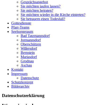
Gesprächsangebot
Sie möchten taufen lassen?
Sie möchten heiraten?
Sie möchten wieder in die Kirche eintreten?
Sie betrauern einen Todesfall?
Gottesdienste
Pfarr-Teams
Seelsorgeraum
Bad Tatzmannsdorf
Jormannsdorf
Oberschützen
Willersdorf
Bernstein
Mariasdorf
Grodnau
Aschau
Kontakt
Impressum
Datenschutz
Schutzkonzept
Bilderarchiv
Datenschutzerklärung