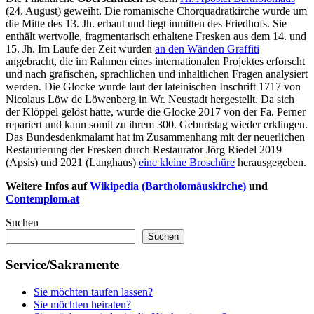
(24. August) geweiht. Die romanische Chorquadratkirche wurde um
die Mitte des 13. Jh. erbaut und liegt inmitten des Friedhofs. Sie
enthält wertvolle, fragmentarisch erhaltene Fresken aus dem 14. und
15. Jh. Im Laufe der Zeit wurden
an den Wänden Graffiti
angebracht, die im Rahmen eines internationalen Projektes erforscht
und nach grafischen, sprachlichen und inhaltlichen Fragen analysiert
werden. Die Glocke wurde laut der lateinischen Inschrift 1717 von
Nicolaus Löw de Löwenberg in Wr. Neustadt hergestellt. Da sich
der Klöppel gelöst hatte, wurde die Glocke 2017 von der Fa. Perner
repariert und kann somit zu ihrem 300. Geburtstag wieder erklingen.
Das Bundesdenkmalamt hat im Zusammenhang mit der neuerlichen
Restaurierung der Fresken durch Restaurator Jörg Riedel 2019
(Apsis) und 2021 (Langhaus)
eine kleine Broschüre
herausgegeben.
Weitere Infos auf
Wikipedia (Bartholomäuskirche)
und
Contemplom.at
Suchen
Suchen
Service/Sakramente
Sie möchten taufen lassen?
Sie möchten heiraten?