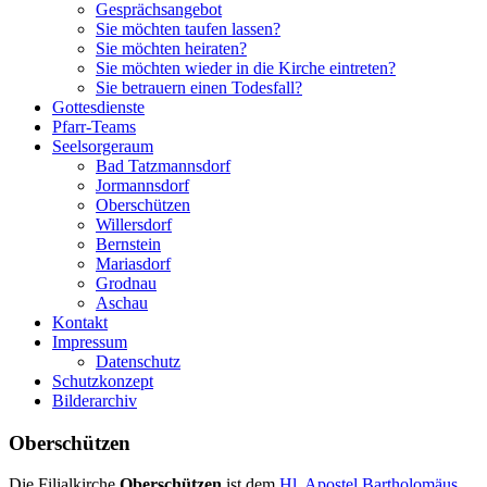
Gesprächsangebot
Sie möchten taufen lassen?
Sie möchten heiraten?
Sie möchten wieder in die Kirche eintreten?
Sie betrauern einen Todesfall?
Gottesdienste
Pfarr-Teams
Seelsorgeraum
Bad Tatzmannsdorf
Jormannsdorf
Oberschützen
Willersdorf
Bernstein
Mariasdorf
Grodnau
Aschau
Kontakt
Impressum
Datenschutz
Schutzkonzept
Bilderarchiv
Oberschützen
Die Filialkirche
Oberschützen
ist dem
Hl. Apostel Bartholomäus