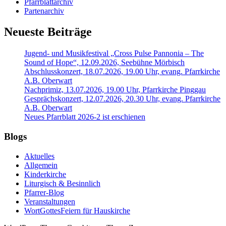
Pfarrblattarchiv
Partenarchiv
Neueste Beiträge
Jugend- und Musikfestival „Cross Pulse Pannonia – The
Sound of Hope“, 12.09.2026, Seebühne Mörbisch
Abschlusskonzert, 18.07.2026, 19.00 Uhr, evang. Pfarrkirche
A.B. Oberwart
Nachprimiz, 13.07.2026, 19.00 Uhr, Pfarrkirche Pinggau
Gesprächskonzert, 12.07.2026, 20.30 Uhr, evang. Pfarrkirche
A.B. Oberwart
Neues Pfarrblatt 2026-2 ist erschienen
Blogs
Aktuelles
Allgemein
Kinderkirche
Liturgisch & Besinnlich
Pfarrer-Blog
Veranstaltungen
WortGottesFeiern für Hauskirche