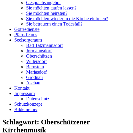
Gesprächsangebot
Sie möchten taufen lassen?
Sie möchten heiraten?
Sie möchten wieder in die Kirche eintreten?
Sie betrauern einen Todesfall?
Gottesdienste
Pfarr-Teams
Seelsorgeraum
Bad Tatzmannsdorf
Jormannsdorf
Oberschützen
Willersdorf
Bernstein
Mariasdorf
Grodnau
Aschau
Kontakt
Impressum
Datenschutz
Schutzkonzept
Bilderarchiv
Schlagwort:
Oberschützener
Kirchenmusik