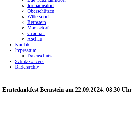
Jormannsdorf
Oberschützen
Willersdorf
Bernstein
Mariasdorf
Grodnau
Aschau
Kontakt
Impressum
Datenschutz
Schutzkonzept
Bilderarchiv
Erntedankfest Bernstein am 22.09.2024, 08.30 Uhr