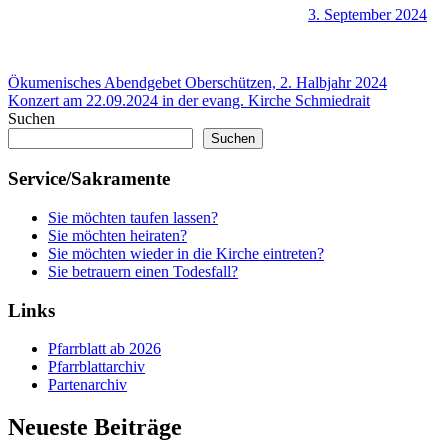
3. September 2024
Beitragsnavigation
Vorheriger
Ökumenisches Abendgebet Oberschützen, 2. Halbjahr 2024
Beitrag:
Nächster
Konzert am 22.09.2024 in der evang. Kirche Schmiedrait
Beitrag:
Suchen
Suchen
Service/Sakramente
Sie möchten taufen lassen?
Sie möchten heiraten?
Sie möchten wieder in die Kirche eintreten?
Sie betrauern einen Todesfall?
Links
Pfarrblatt ab 2026
Pfarrblattarchiv
Partenarchiv
Neueste Beiträge