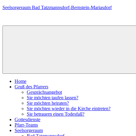
Zum
Seelsorgeraum Bad Tatzmannsdorf-Bernstein-Mariasdorf
Inhalt
springen
Home
Gruß des Pfarrers
Gesprächsangebot
Sie möchten taufen lassen?
Sie möchten heiraten?
Sie möchten wieder in die Kirche eintreten?
Sie betrauern einen Todesfall?
Gottesdienste
Pfarr-Teams
Seelsorgeraum
Bad Tatzmannsdorf