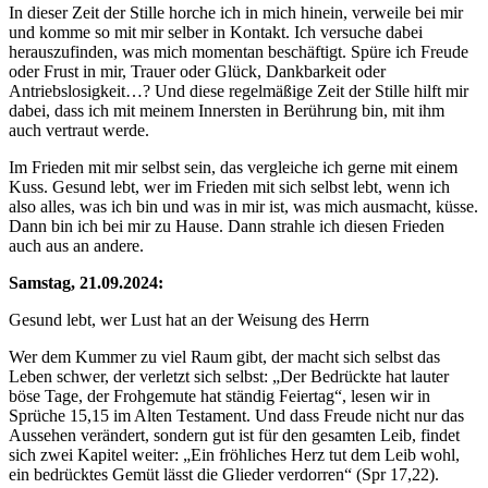
In dieser Zeit der Stille horche ich in mich hinein, verweile bei mir
und komme so mit mir selber in Kontakt. Ich versuche dabei
herauszufinden, was mich momentan beschäftigt. Spüre ich Freude
oder Frust in mir, Trauer oder Glück, Dankbarkeit oder
Antriebslosigkeit…? Und diese regelmäßige Zeit der Stille hilft mir
dabei, dass ich mit meinem Innersten in Berührung bin, mit ihm
auch vertraut werde.
Im Frieden mit mir selbst sein, das vergleiche ich gerne mit einem
Kuss. Gesund lebt, wer im Frieden mit sich selbst lebt, wenn ich
also alles, was ich bin und was in mir ist, was mich ausmacht, küsse.
Dann bin ich bei mir zu Hause. Dann strahle ich diesen Frieden
auch aus an andere.
Samstag, 21.09.2024:
Gesund lebt, wer Lust hat an der Weisung des Herrn
Wer dem Kummer zu viel Raum gibt, der macht sich selbst das
Leben schwer, der verletzt sich selbst: „Der Bedrückte hat lauter
böse Tage, der Frohgemute hat ständig Feiertag“, lesen wir in
Sprüche 15,15 im Alten Testament. Und dass Freude nicht nur das
Aussehen verändert, sondern gut ist für den gesamten Leib, findet
sich zwei Kapitel weiter: „Ein fröhliches Herz tut dem Leib wohl,
ein bedrücktes Gemüt lässt die Glieder verdorren“ (Spr 17,22).