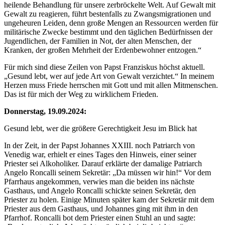
heilende Behandlung für unsere zerbröckelte Welt. Auf Gewalt mit
Gewalt zu reagieren, führt bestenfalls zu Zwangsmigrationen und
ungeheuren Leiden, denn große Mengen an Ressourcen werden für
militärische Zwecke bestimmt und den täglichen Bedürfnissen der
Jugendlichen, der Familien in Not, der alten Menschen, der
Kranken, der großen Mehrheit der Erdenbewohner entzogen.“
Für mich sind diese Zeilen von Papst Franziskus höchst aktuell.
„Gesund lebt, wer auf jede Art von Gewalt verzichtet.“ In meinem
Herzen muss Friede herrschen mit Gott und mit allen Mitmenschen.
Das ist für mich der Weg zu wirklichem Frieden.
Donnerstag, 19.09.2024:
Gesund lebt, wer die größere Gerechtigkeit Jesu im Blick hat
In der Zeit, in der Papst Johannes XXIII. noch Patriarch von
Venedig war, erhielt er eines Tages den Hinweis, einer seiner
Priester sei Alkoholiker. Darauf erklärte der damalige Patriarch
Angelo Roncalli seinem Sekretär: „Da müssen wir hin!“ Vor dem
Pfarrhaus angekommen, verwies man die beiden ins nächste
Gasthaus, und Angelo Roncalli schickte seinen Sekretär, den
Priester zu holen. Einige Minuten später kam der Sekretär mit dem
Priester aus dem Gasthaus, und Johannes ging mit ihm in den
Pfarrhof. Roncalli bot dem Priester einen Stuhl an und sagte: