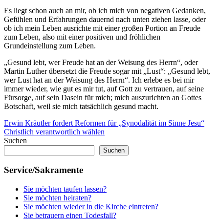
Es liegt schon auch an mir, ob ich mich von negativen Gedanken,
Gefühlen und Erfahrungen dauernd nach unten ziehen lasse, oder
ob ich mein Leben ausrichte mit einer großen Portion an Freude
zum Leben, also mit einer positiven und fröhlichen
Grundeinstellung zum Leben.
„Gesund lebt, wer Freude hat an der Weisung des Herrn“, oder
Martin Luther übersetzt die Freude sogar mit „Lust“: „Gesund lebt,
wer Lust hat an der Weisung des Herrn“. Ich erlebe es bei mir
immer wieder, wie gut es mir tut, auf Gott zu vertrauen, auf seine
Fürsorge, auf sein Dasein für mich; mich auszurichten an Gottes
Botschaft, weil sie mich tatsächlich gesund macht.
Beitragsnavigation
Vorheriger
Morgengedanken
Erwin Kräutler fordert Reformen für „Synodalität im Sinne Jesu“
Beitrag:
Nächster
Christlich verantwortlich wählen
Beitrag:
Suchen
Suchen
Service/Sakramente
Sie möchten taufen lassen?
Sie möchten heiraten?
Sie möchten wieder in die Kirche eintreten?
Sie betrauern einen Todesfall?