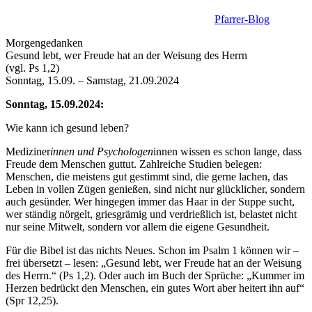
Pfarrer-Blog
Morgengedanken
Gesund lebt, wer Freude hat an der Weisung des Herrn
(vgl. Ps 1,2)
Sonntag, 15.09. – Samstag, 21.09.2024
Sonntag, 15.09.2024:
Wie kann ich gesund leben?
Mediziner
innen und Psychologen
innen wissen es schon lange, dass
Freude dem Menschen guttut. Zahlreiche Studien belegen:
Menschen, die meistens gut gestimmt sind, die gerne lachen, das
Leben in vollen Zügen genießen, sind nicht nur glücklicher, sondern
auch gesünder. Wer hingegen immer das Haar in der Suppe sucht,
wer ständig nörgelt, griesgrämig und verdrießlich ist, belastet nicht
nur seine Mitwelt, sondern vor allem die eigene Gesundheit.
Für die Bibel ist das nichts Neues. Schon im Psalm 1 können wir –
frei übersetzt – lesen: „Gesund lebt, wer Freude hat an der Weisung
des Herrn.“ (Ps 1,2). Oder auch im Buch der Sprüche: „Kummer im
Herzen bedrückt den Menschen, ein gutes Wort aber heitert ihn auf“
(Spr 12,25).