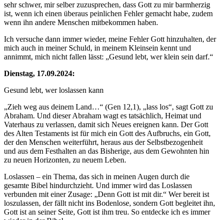
sehr schwer, mir selber zuzusprechen, dass Gott zu mir barmherzig
ist, wenn ich einen überaus peinlichen Fehler gemacht habe, zudem
wenn ihn andere Menschen mitbekommen haben.
Ich versuche dann immer wieder, meine Fehler Gott hinzuhalten, der
mich auch in meiner Schuld, in meinem Kleinsein kennt und
annimmt, mich nicht fallen lässt: „Gesund lebt, wer klein sein darf.“
Dienstag, 17.09.2024:
Gesund lebt, wer loslassen kann
„Zieh weg aus deinem Land…“ (Gen 12,1), „lass los“, sagt Gott zu
Abraham. Und dieser Abraham wagt es tatsächlich, Heimat und
Vaterhaus zu verlassen, damit sich Neues ereignen kann. Der Gott
des Alten Testaments ist für mich ein Gott des Aufbruchs, ein Gott,
der den Menschen weiterführt, heraus aus der Selbstbezogenheit
und aus dem Festhalten an das Bisherige, aus dem Gewohnten hin
zu neuen Horizonten, zu neuem Leben.
Loslassen – ein Thema, das sich in meinen Augen durch die
gesamte Bibel hindurchzieht. Und immer wird das Loslassen
verbunden mit einer Zusage: „Denn Gott ist mit dir.“ Wer bereit ist
loszulassen, der fällt nicht ins Bodenlose, sondern Gott begleitet ihn,
Gott ist an seiner Seite, Gott ist ihm treu. So entdecke ich es immer