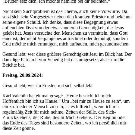
„Bruder, setz dich. Ich möchte nämlich bei dir beichten.“
Nicht sein Suchtproblem ist das Thema, auch keine Vorwürfe. Da
setzt sich sein Vorgesetzter neben den kranken Priester und bekennt
seine eigene Schuld. Ich denke, dass diese Begegnung etwas
aufleuchten lässt von der etwas anderen Gerechtigkeit, die Jesus
gelebt hat. Jesus versuchte den Menschen zu vermitteln, dass Gott
einer ist, der nicht Vergangenes aufrechnet oder demütigt, sondern
Gott möchte mich ermutigen, mich aufbauen, mich gesundmachen.
Gesund lebt, wer diese größere Gerechtigkeit Jesu im Blick hat. Der
damalige Patriarch von Venedig hat das umgesetzt, als er um die
Beichte bat.
Freitag, 20.09.2024:
Gesund lebt, wer im Frieden mit sich selbst lebt
Karl Valentin hat einmal gesagt: „Heute besuch‘ ich mich.
Hoffentlich bin ich zu Hause.“ Um „bei mir zu Hause zu sein“, um
ein zu-friedener Mensch zu sein, ist es hilfreich, wenn ich mir
regelmäßig Zeit für mich nehme, Zeiten der Stille, des Sich-
Zurückziehens, der Ruhe, des In-Mich-Gehens. Der Beginn oder
das Ende des Tages sind besondere Zeiten, wo ich persönlich mir
diese Zeit gönne.