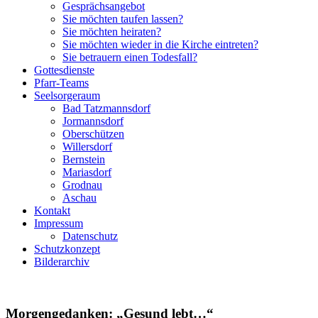
Gesprächsangebot
Sie möchten taufen lassen?
Sie möchten heiraten?
Sie möchten wieder in die Kirche eintreten?
Sie betrauern einen Todesfall?
Gottesdienste
Pfarr-Teams
Seelsorgeraum
Bad Tatzmannsdorf
Jormannsdorf
Oberschützen
Willersdorf
Bernstein
Mariasdorf
Grodnau
Aschau
Kontakt
Impressum
Datenschutz
Schutzkonzept
Bilderarchiv
Morgengedanken: „Gesund lebt…“