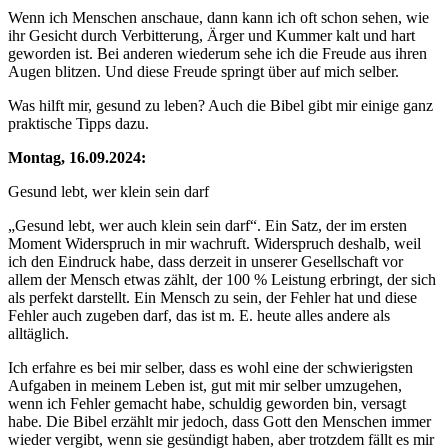
Wenn ich Menschen anschaue, dann kann ich oft schon sehen, wie
ihr Gesicht durch Verbitterung, Ärger und Kummer kalt und hart
geworden ist. Bei anderen wiederum sehe ich die Freude aus ihren
Augen blitzen. Und diese Freude springt über auf mich selber.
Was hilft mir, gesund zu leben? Auch die Bibel gibt mir einige ganz
praktische Tipps dazu.
Montag, 16.09.2024:
Gesund lebt, wer klein sein darf
„Gesund lebt, wer auch klein sein darf“. Ein Satz, der im ersten
Moment Widerspruch in mir wachruft. Widerspruch deshalb, weil
ich den Eindruck habe, dass derzeit in unserer Gesellschaft vor
allem der Mensch etwas zählt, der 100 % Leistung erbringt, der sich
als perfekt darstellt. Ein Mensch zu sein, der Fehler hat und diese
Fehler auch zugeben darf, das ist m. E. heute alles andere als
alltäglich.
Ich erfahre es bei mir selber, dass es wohl eine der schwierigsten
Aufgaben in meinem Leben ist, gut mit mir selber umzugehen,
wenn ich Fehler gemacht habe, schuldig geworden bin, versagt
habe. Die Bibel erzählt mir jedoch, dass Gott den Menschen immer
wieder vergibt, wenn sie gesündigt haben, aber trotzdem fällt es mir