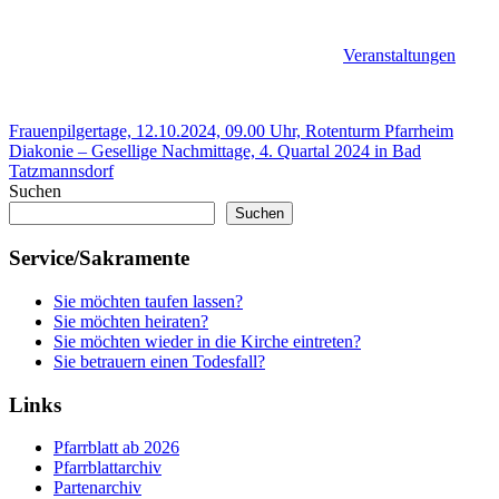
Veranstaltungen
Beitragsnavigation
Vorheriger
Frauenpilgertage, 12.10.2024, 09.00 Uhr, Rotenturm Pfarrheim
Beitrag:
Nächster
Diakonie – Gesellige Nachmittage, 4. Quartal 2024 in Bad
Beitrag:
Tatzmannsdorf
Suchen
Suchen
Service/Sakramente
Sie möchten taufen lassen?
Sie möchten heiraten?
Sie möchten wieder in die Kirche eintreten?
Sie betrauern einen Todesfall?
Links
Pfarrblatt ab 2026
Pfarrblattarchiv
Partenarchiv