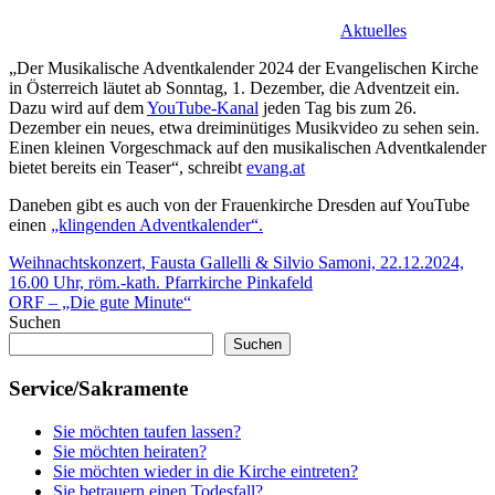
Aktuelles
„Der Musikalische Adventkalender 2024 der Evangelischen Kirche
in Österreich läutet ab Sonntag, 1. Dezember, die Adventzeit ein.
Dazu wird auf dem
YouTube-Kanal
jeden Tag bis zum 26.
Dezember ein neues, etwa dreiminütiges Musikvideo zu sehen sein.
Einen kleinen Vorgeschmack auf den musikalischen Adventkalender
bietet bereits ein Teaser“, schreibt
evang.at
Daneben gibt es auch von der Frauenkirche Dresden auf YouTube
einen
„klingenden Adventkalender“.
Beitragsnavigation
Vorheriger
Weihnachtskonzert, Fausta Gallelli & Silvio Samoni, 22.12.2024,
Beitrag:
16.00 Uhr, röm.-kath. Pfarrkirche Pinkafeld
Nächster
ORF – „Die gute Minute“
Beitrag:
Suchen
Suchen
Service/Sakramente
Sie möchten taufen lassen?
Sie möchten heiraten?
Sie möchten wieder in die Kirche eintreten?
Sie betrauern einen Todesfall?