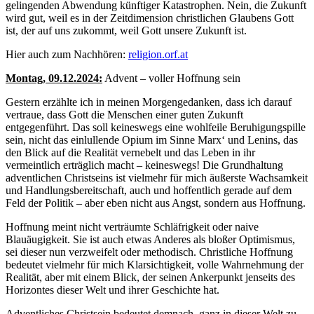
gelingenden Abwendung künftiger Katastrophen. Nein, die Zukunft
wird gut, weil es in der Zeitdimension christlichen Glaubens Gott
ist, der auf uns zukommt, weil Gott unsere Zukunft ist.
Hier auch zum Nachhören:
religion.orf.at
Montag, 09.12.2024:
Advent – voller Hoffnung sein
Gestern erzählte ich in meinen Morgengedanken, dass ich darauf
vertraue, dass Gott die Menschen einer guten Zukunft
entgegenführt. Das soll keineswegs eine wohlfeile Beruhigungspille
sein, nicht das einlullende Opium im Sinne Marx‘ und Lenins, das
den Blick auf die Realität vernebelt und das Leben in ihr
vermeintlich erträglich macht – keineswegs! Die Grundhaltung
adventlichen Christseins ist vielmehr für mich äußerste Wachsamkeit
und Handlungsbereitschaft, auch und hoffentlich gerade auf dem
Feld der Politik – aber eben nicht aus Angst, sondern aus Hoffnung.
Hoffnung meint nicht verträumte Schläfrigkeit oder naive
Blauäugigkeit. Sie ist auch etwas Anderes als bloßer Optimismus,
sei dieser nun verzweifelt oder methodisch. Christliche Hoffnung
bedeutet vielmehr für mich Klarsichtigkeit, volle Wahrnehmung der
Realität, aber mit einem Blick, der seinen Ankerpunkt jenseits des
Horizontes dieser Welt und ihrer Geschichte hat.
Adventliches Christsein bedeutet demnach, ganz in dieser Welt zu