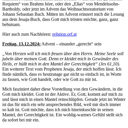
Requiem“ von Brahms höre, oder den „Elias“ von Mendelssohn-
Bartholdy, oder jetzt im Advent das Weihnachtsoratorium von
Johann Sebastian Bach. Mitten im Advent erinnert mich die Lesung
aus dem Jesaja-Buch, dass Gott mich trösten möchte, ganz, ganz
behutsam.
Hier auch zum Nachhören:
religion.orf.at
Freitag, 13.12.2024:
Advent – einander „gerecht“ sein
„Von Herzen will ich mich freuen über den Herrn. Meine Seele soll
jubeln über meinen Gott. Denn er kleidet mich in Gewänder des
Heils, er hüllt mich in den Mantel der Gerechtigkeit“ (Jes 61,10).
Ein weiterer Text vom Propheten Jesaja, der mich hoffen lässt. Ich
finde nämlich, dass es heutzutage gar nicht so einfach ist, in Worte
zu fassen, wie Gott handelt, oder wie Gott zu mir ist.
Mich fasziniert daher diese Vorstellung von den Gewändern, in die
Gott mich kleidet. Gott ist der Aktive. Er, Gott, kommt auf mich zu
und lässt mich in einen Mantel reinschlüpfen. Gerade jetzt im Winter
ist das für mich ein sehr ansprechendes Bild, weil mir doch immer
so kalt ist. Gott möchte, dass ich mich hineinkuschle in seinen
Mantel, der Gerechtigkeit ist. Ein wohlig-warmes Gefühl stellt sich
da sofort bei mir ein.