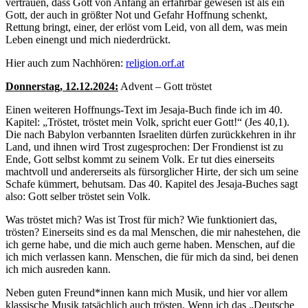
vertrauen, dass Gott von Anfang an erfahrbar gewesen ist als ein
Gott, der auch in größter Not und Gefahr Hoffnung schenkt,
Rettung bringt, einer, der erlöst vom Leid, von all dem, was mein
Leben einengt und mich niederdrückt.
Hier auch zum Nachhören:
religion.orf.at
Donnerstag, 12.12.2024:
Advent – Gott tröstet
Einen weiteren Hoffnungs-Text im Jesaja-Buch finde ich im 40.
Kapitel: „Tröstet, tröstet mein Volk, spricht euer Gott!“ (Jes 40,1).
Die nach Babylon verbannten Israeliten dürfen zurückkehren in ihr
Land, und ihnen wird Trost zugesprochen: Der Frondienst ist zu
Ende, Gott selbst kommt zu seinem Volk. Er tut dies einerseits
machtvoll und andererseits als fürsorglicher Hirte, der sich um seine
Schafe kümmert, behutsam. Das 40. Kapitel des Jesaja-Buches sagt
also: Gott selber tröstet sein Volk.
Was tröstet mich? Was ist Trost für mich? Wie funktioniert das,
trösten? Einerseits sind es da mal Menschen, die mir nahestehen, die
ich gerne habe, und die mich auch gerne haben. Menschen, auf die
ich mich verlassen kann. Menschen, die für mich da sind, bei denen
ich mich ausreden kann.
Neben guten Freund*innen kann mich Musik, und hier vor allem
klassische Musik tatsächlich auch trösten. Wenn ich das „Deutsche