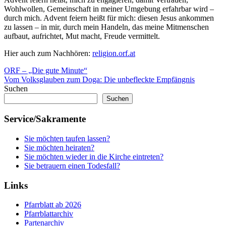
Wohlwollen, Gemeinschaft in meiner Umgebung erfahrbar wird –
durch mich. Advent feiern heißt für mich: diesen Jesus ankommen
zu lassen – in mir, durch mein Handeln, das meine Mitmenschen
aufbaut, aufrichtet, Mut macht, Freude vermittelt.
Hier auch zum Nachhören:
religion.orf.at
Beitragsnavigation
Vorheriger
ORF – „Die gute Minute“
Beitrag:
Nächster
Vom Volksglauben zum Doga: Die unbefleckte Empfängnis
Beitrag:
Suchen
Suchen
Service/Sakramente
Sie möchten taufen lassen?
Sie möchten heiraten?
Sie möchten wieder in die Kirche eintreten?
Sie betrauern einen Todesfall?
Links
Pfarrblatt ab 2026
Pfarrblattarchiv
Partenarchiv