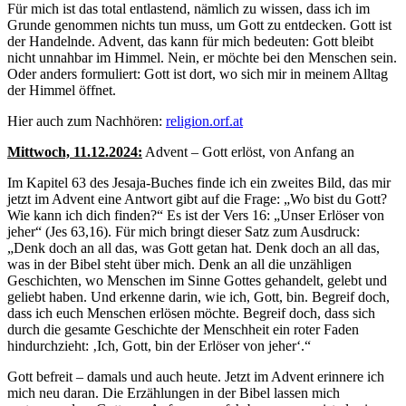
Für mich ist das total entlastend, nämlich zu wissen, dass ich im
Grunde genommen nichts tun muss, um Gott zu entdecken. Gott ist
der Handelnde. Advent, das kann für mich bedeuten: Gott bleibt
nicht unnahbar im Himmel. Nein, er möchte bei den Menschen sein.
Oder anders formuliert: Gott ist dort, wo sich mir in meinem Alltag
der Himmel öffnet.
Hier auch zum Nachhören:
religion.orf.at
Mittwoch, 11.12.2024:
Advent – Gott erlöst, von Anfang an
Im Kapitel 63 des Jesaja-Buches finde ich ein zweites Bild, das mir
jetzt im Advent eine Antwort gibt auf die Frage: „Wo bist du Gott?
Wie kann ich dich finden?“ Es ist der Vers 16: „Unser Erlöser von
jeher“ (Jes 63,16). Für mich bringt dieser Satz zum Ausdruck:
„Denk doch an all das, was Gott getan hat. Denk doch an all das,
was in der Bibel steht über mich. Denk an all die unzähligen
Geschichten, wo Menschen im Sinne Gottes gehandelt, gelebt und
geliebt haben. Und erkenne darin, wie ich, Gott, bin. Begreif doch,
dass ich euch Menschen erlösen möchte. Begreif doch, dass sich
durch die gesamte Geschichte der Menschheit ein roter Faden
hindurchzieht: ‚Ich, Gott, bin der Erlöser von jeher‘.“
Gott befreit – damals und auch heute. Jetzt im Advent erinnere ich
mich neu daran. Die Erzählungen in der Bibel lassen mich