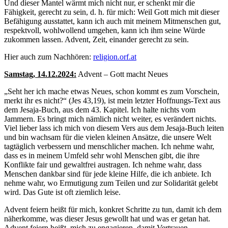
Und dieser Mantel wärmt mich nicht nur, er schenkt mir die
Fähigkeit, gerecht zu sein, d. h. für mich: Weil Gott mich mit dieser
Befähigung ausstattet, kann ich auch mit meinem Mitmenschen gut,
respektvoll, wohlwollend umgehen, kann ich ihm seine Würde
zukommen lassen. Advent, Zeit, einander gerecht zu sein.
Hier auch zum Nachhören:
religion.orf.at
Samstag, 14.12.2024:
Advent – Gott macht Neues
„Seht her ich mache etwas Neues, schon kommt es zum Vorschein,
merkt ihr es nicht?“ (Jes 43,19), ist mein letzter Hoffnungs-Text aus
dem Jesaja-Buch, aus dem 43. Kapitel. Ich halte nichts vom
Jammern. Es bringt mich nämlich nicht weiter, es verändert nichts.
Viel lieber lass ich mich von diesem Vers aus dem Jesaja-Buch leiten
und bin wachsam für die vielen kleinen Ansätze, die unsere Welt
tagtäglich verbessern und menschlicher machen. Ich nehme wahr,
dass es in meinem Umfeld sehr wohl Menschen gibt, die ihre
Konflikte fair und gewaltfrei austragen. Ich nehme wahr, dass
Menschen dankbar sind für jede kleine Hilfe, die ich anbiete. Ich
nehme wahr, wo Ermutigung zum Teilen und zur Solidarität gelebt
wird. Das Gute ist oft ziemlich leise.
Advent feiern heißt für mich, konkret Schritte zu tun, damit ich dem
näherkomme, was dieser Jesus gewollt hat und was er getan hat.
Advent feiern heißt, mich zu engagieren, damit Vertrauen,