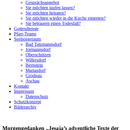
Gesprächsangebot
Sie möchten taufen lassen?
Sie möchten heiraten?
Sie möchten wieder in die Kirche eintreten?
Sie betrauern einen Todesfall?
Gottesdienste
Pfarr-Teams
Seelsorgeraum
Bad Tatzmannsdorf
Jormannsdorf
Oberschützen
Willersdorf
Bernstein
Mariasdorf
Grodnau
Aschau
Kontakt
Impressum
Datenschutz
Schutzkonzept
Bilderarchiv
Morgengedanken „Jesaja’s adventliche Texte der