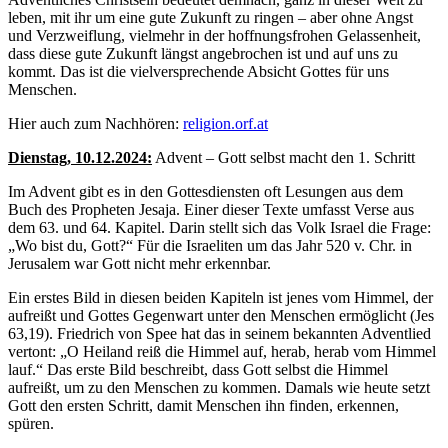
leben, mit ihr um eine gute Zukunft zu ringen – aber ohne Angst
und Verzweiflung, vielmehr in der hoffnungsfrohen Gelassenheit,
dass diese gute Zukunft längst angebrochen ist und auf uns zu
kommt. Das ist die vielversprechende Absicht Gottes für uns
Menschen.
Hier auch zum Nachhören:
religion.orf.at
Dienstag, 10.12.2024:
Advent – Gott selbst macht den 1. Schritt
Im Advent gibt es in den Gottesdiensten oft Lesungen aus dem
Buch des Propheten Jesaja. Einer dieser Texte umfasst Verse aus
dem 63. und 64. Kapitel. Darin stellt sich das Volk Israel die Frage:
„Wo bist du, Gott?“ Für die Israeliten um das Jahr 520 v. Chr. in
Jerusalem war Gott nicht mehr erkennbar.
Ein erstes Bild in diesen beiden Kapiteln ist jenes vom Himmel, der
aufreißt und Gottes Gegenwart unter den Menschen ermöglicht (Jes
63,19). Friedrich von Spee hat das in seinem bekannten Adventlied
vertont: „O Heiland reiß die Himmel auf, herab, herab vom Himmel
lauf.“ Das erste Bild beschreibt, dass Gott selbst die Himmel
aufreißt, um zu den Menschen zu kommen. Damals wie heute setzt
Gott den ersten Schritt, damit Menschen ihn finden, erkennen,
spüren.