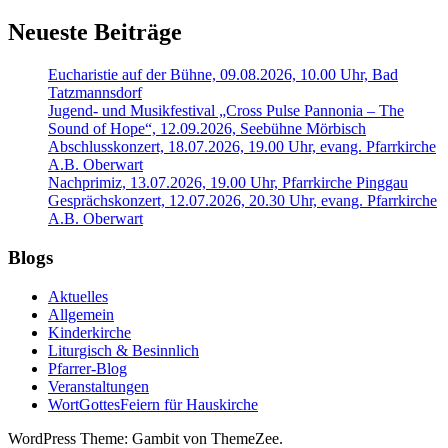
Neueste Beiträge
Eucharistie auf der Bühne, 09.08.2026, 10.00 Uhr, Bad
Tatzmannsdorf
Jugend- und Musikfestival „Cross Pulse Pannonia – The
Sound of Hope“, 12.09.2026, Seebühne Mörbisch
Abschlusskonzert, 18.07.2026, 19.00 Uhr, evang. Pfarrkirche
A.B. Oberwart
Nachprimiz, 13.07.2026, 19.00 Uhr, Pfarrkirche Pinggau
Gesprächskonzert, 12.07.2026, 20.30 Uhr, evang. Pfarrkirche
A.B. Oberwart
Blogs
Aktuelles
Allgemein
Kinderkirche
Liturgisch & Besinnlich
Pfarrer-Blog
Veranstaltungen
WortGottesFeiern für Hauskirche
WordPress Theme: Gambit von ThemeZee.