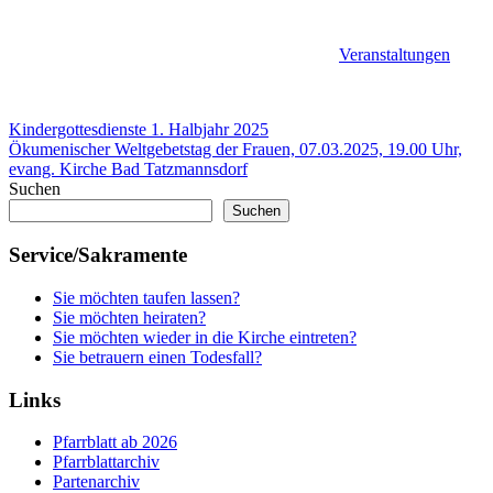
Veranstaltungen
Beitragsnavigation
Vorheriger
Kindergottesdienste 1. Halbjahr 2025
Beitrag:
Nächster
Ökumenischer Weltgebetstag der Frauen, 07.03.2025, 19.00 Uhr,
Beitrag:
evang. Kirche Bad Tatzmannsdorf
Suchen
Suchen
Service/Sakramente
Sie möchten taufen lassen?
Sie möchten heiraten?
Sie möchten wieder in die Kirche eintreten?
Sie betrauern einen Todesfall?
Links
Pfarrblatt ab 2026
Pfarrblattarchiv
Partenarchiv