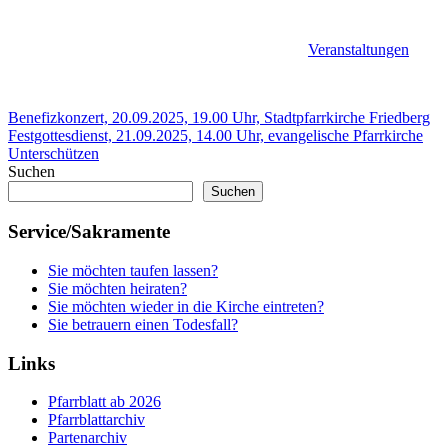
Veranstaltungen
Beitragsnavigation
Vorheriger
Benefizkonzert, 20.09.2025, 19.00 Uhr, Stadtpfarrkirche Friedberg
Beitrag:
Nächster
Festgottesdienst, 21.09.2025, 14.00 Uhr, evangelische Pfarrkirche
Beitrag:
Unterschützen
Suchen
Suchen
Service/Sakramente
Sie möchten taufen lassen?
Sie möchten heiraten?
Sie möchten wieder in die Kirche eintreten?
Sie betrauern einen Todesfall?
Links
Pfarrblatt ab 2026
Pfarrblattarchiv
Partenarchiv