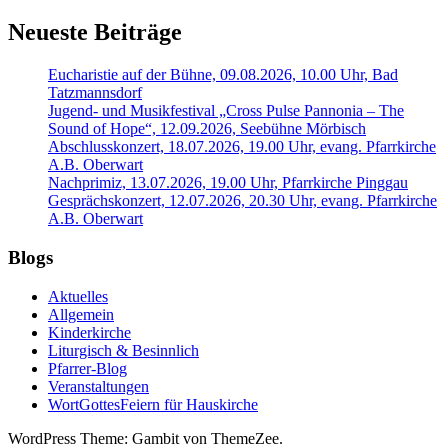
Neueste Beiträge
Eucharistie auf der Bühne, 09.08.2026, 10.00 Uhr, Bad
Tatzmannsdorf
Jugend- und Musikfestival „Cross Pulse Pannonia – The
Sound of Hope“, 12.09.2026, Seebühne Mörbisch
Abschlusskonzert, 18.07.2026, 19.00 Uhr, evang. Pfarrkirche
A.B. Oberwart
Nachprimiz, 13.07.2026, 19.00 Uhr, Pfarrkirche Pinggau
Gesprächskonzert, 12.07.2026, 20.30 Uhr, evang. Pfarrkirche
A.B. Oberwart
Blogs
Aktuelles
Allgemein
Kinderkirche
Liturgisch & Besinnlich
Pfarrer-Blog
Veranstaltungen
WortGottesFeiern für Hauskirche
WordPress Theme: Gambit von ThemeZee.