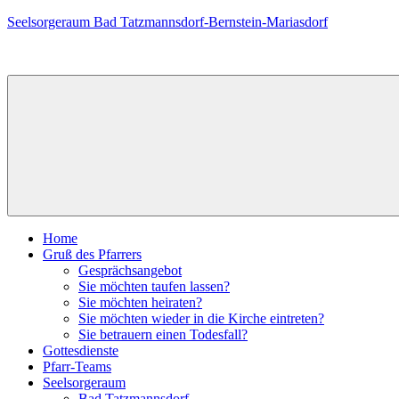
Zum
Seelsorgeraum Bad Tatzmannsdorf-Bernstein-Mariasdorf
Inhalt
springen
Home
Gruß des Pfarrers
Gesprächsangebot
Sie möchten taufen lassen?
Sie möchten heiraten?
Sie möchten wieder in die Kirche eintreten?
Sie betrauern einen Todesfall?
Gottesdienste
Pfarr-Teams
Seelsorgeraum
Bad Tatzmannsdorf