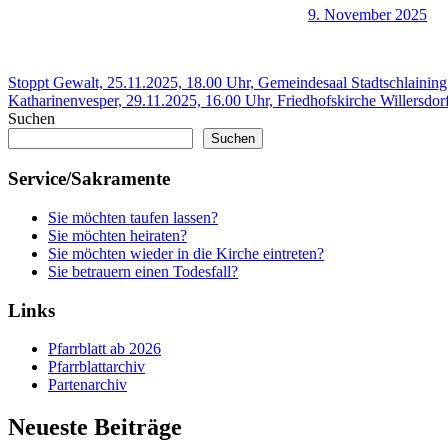
9. November 2025
Beitragsnavigation
Vorheriger
Stoppt Gewalt, 25.11.2025, 18.00 Uhr, Gemeindesaal Stadtschlaining
Beitrag:
Nächster
Katharinenvesper, 29.11.2025, 16.00 Uhr, Friedhofskirche Willersdor
Beitrag:
Suchen
Suchen
Service/Sakramente
Sie möchten taufen lassen?
Sie möchten heiraten?
Sie möchten wieder in die Kirche eintreten?
Sie betrauern einen Todesfall?
Links
Pfarrblatt ab 2026
Pfarrblattarchiv
Partenarchiv
Neueste Beiträge