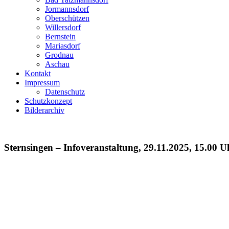
Jormannsdorf
Oberschützen
Willersdorf
Bernstein
Mariasdorf
Grodnau
Aschau
Kontakt
Impressum
Datenschutz
Schutzkonzept
Bilderarchiv
Sternsingen – Infoveranstaltung, 29.11.2025, 15.00 