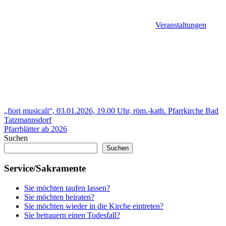
Veranstaltungen
Beitragsnavigation
Vorheriger
Bischof
„fiori musicali“, 03.01.2026, 19.00 Uhr, röm.-kath. Pfarrkirche Bad
Beitrag:
Ägidius
Tatzmannsdorf
Ökumene
Nächster
Pfarrblätter ab 2026
Beitrag:
Suchen
Suchen
Service/Sakramente
Sie möchten taufen lassen?
Sie möchten heiraten?
Sie möchten wieder in die Kirche eintreten?
Sie betrauern einen Todesfall?