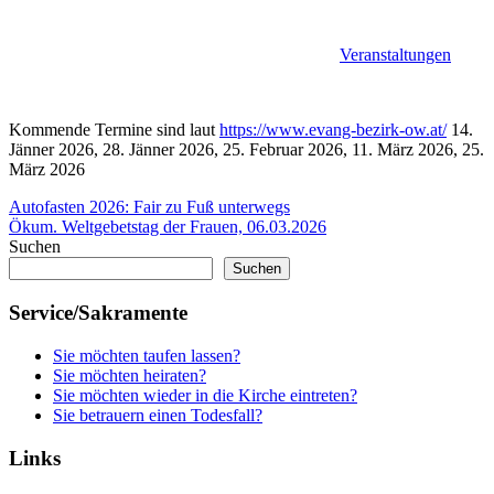
Veranstaltungen
Kommende Termine sind laut
https://www.evang-bezirk-ow.at/
14.
Jänner 2026, 28. Jänner 2026, 25. Februar 2026, 11. März 2026, 25.
März 2026
Beitragsnavigation
Vorheriger
Ökumene
Autofasten 2026: Fair zu Fuß unterwegs
Beitrag:
Nächster
Ökum. Weltgebetstag der Frauen, 06.03.2026
Beitrag:
Suchen
Suchen
Service/Sakramente
Sie möchten taufen lassen?
Sie möchten heiraten?
Sie möchten wieder in die Kirche eintreten?
Sie betrauern einen Todesfall?
Links