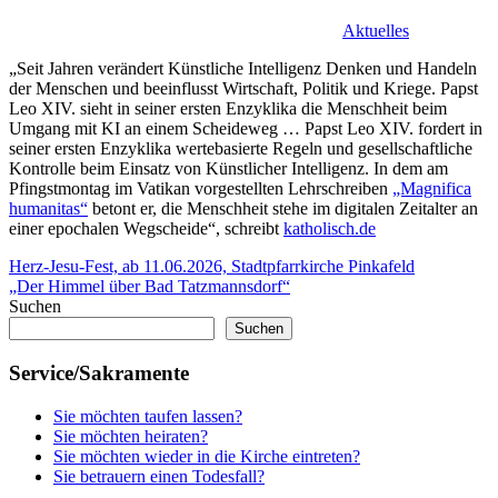
Aktuelles
„Seit Jahren verändert Künstliche Intelligenz Denken und Handeln
der Menschen und beeinflusst Wirtschaft, Politik und Kriege. Papst
Leo XIV. sieht in seiner ersten Enzyklika die Menschheit beim
Umgang mit KI an einem Scheideweg … Papst Leo XIV. fordert in
seiner ersten Enzyklika wertebasierte Regeln und gesellschaftliche
Kontrolle beim Einsatz von Künstlicher Intelligenz. In dem am
Pfingstmontag im Vatikan vorgestellten Lehrschreiben
„Magnifica
humanitas“
betont er, die Menschheit stehe im digitalen Zeitalter an
einer epochalen Wegscheide“, schreibt
katholisch.de
Beitragsnavigation
Vorheriger
Papst
Herz-Jesu-Fest, ab 11.06.2026, Stadtpfarrkirche Pinkafeld
Beitrag:
Nächster
Leo
„Der Himmel über Bad Tatzmannsdorf“
Beitrag:
Suchen
Suchen
Service/Sakramente
Sie möchten taufen lassen?
Sie möchten heiraten?
Sie möchten wieder in die Kirche eintreten?
Sie betrauern einen Todesfall?