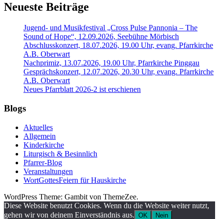
Neueste Beiträge
Jugend- und Musikfestival „Cross Pulse Pannonia – The
Sound of Hope“, 12.09.2026, Seebühne Mörbisch
Abschlusskonzert, 18.07.2026, 19.00 Uhr, evang. Pfarrkirche
A.B. Oberwart
Nachprimiz, 13.07.2026, 19.00 Uhr, Pfarrkirche Pinggau
Gesprächskonzert, 12.07.2026, 20.30 Uhr, evang. Pfarrkirche
A.B. Oberwart
Neues Pfarrblatt 2026-2 ist erschienen
Blogs
Aktuelles
Allgemein
Kinderkirche
Liturgisch & Besinnlich
Pfarrer-Blog
Veranstaltungen
WortGottesFeiern für Hauskirche
WordPress Theme: Gambit von ThemeZee.
Diese Website benutzt Cookies. Wenn du die Website weiter nutzt,
gehen wir von deinem Einverständnis aus.
OK
Nein