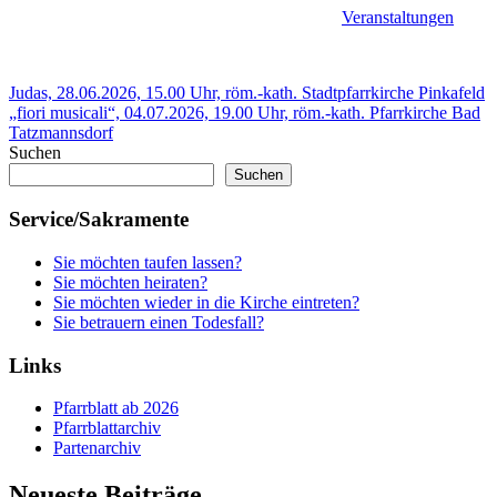
Veranstaltungen
Beitragsnavigation
Vorheriger
Judas, 28.06.2026, 15.00 Uhr, röm.-kath. Stadtpfarrkirche Pinkafeld
Beitrag:
Nächster
„fiori musicali“, 04.07.2026, 19.00 Uhr, röm.-kath. Pfarrkirche Bad
Beitrag:
Tatzmannsdorf
Suchen
Suchen
Service/Sakramente
Sie möchten taufen lassen?
Sie möchten heiraten?
Sie möchten wieder in die Kirche eintreten?
Sie betrauern einen Todesfall?
Links
Pfarrblatt ab 2026
Pfarrblattarchiv
Partenarchiv
Neueste Beiträge