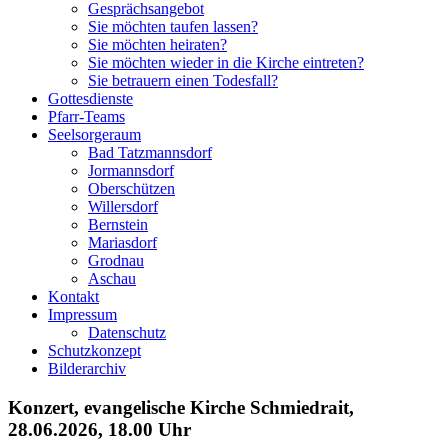
Gesprächsangebot
Sie möchten taufen lassen?
Sie möchten heiraten?
Sie möchten wieder in die Kirche eintreten?
Sie betrauern einen Todesfall?
Gottesdienste
Pfarr-Teams
Seelsorgeraum
Bad Tatzmannsdorf
Jormannsdorf
Oberschützen
Willersdorf
Bernstein
Mariasdorf
Grodnau
Aschau
Kontakt
Impressum
Datenschutz
Schutzkonzept
Bilderarchiv
Konzert, evangelische Kirche Schmiedrait,
28.06.2026, 18.00 Uhr