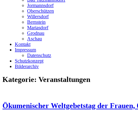
Jormannsdorf
Oberschützen
Willersdorf
Bernstein
Mariasdorf
Grodnau
Aschau
Kontakt
Impressum
Datenschutz
Schutzkonzept
Bilderarchiv
Kategorie:
Veranstaltungen
Ökumenischer Weltgebetstag der Frauen, 0