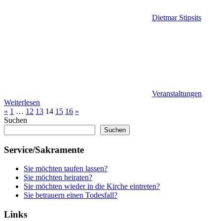
Dietmar Stipsits
Veranstaltungen
Weiterlesen
Seitennummerierung
Vorherige
Nächste
«
1
…
12
13
14
15
16
»
Beiträge
Beiträge
Suchen
der
Suchen
Beiträge
Service/Sakramente
Sie möchten taufen lassen?
Sie möchten heiraten?
Sie möchten wieder in die Kirche eintreten?
Sie betrauern einen Todesfall?
Links