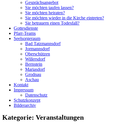
Gesprächsangebot
Sie möchten taufen lassen?
Sie möchten heiraten?
Sie möchten wieder in die Kirche eintreten?
Sie betrauern einen Todesfall?
Gottesdienste
Pfarr-Teams
Seelsorgeraum
Bad Tatzmannsdorf
Jormannsdorf
Oberschützen
Willersdorf
Bernstein
Mariasdorf
Grodnau
Aschau
Kontakt
Impressum
Datenschutz
Schutzkonzept
Bilderarchiv
Kategorie:
Veranstaltungen