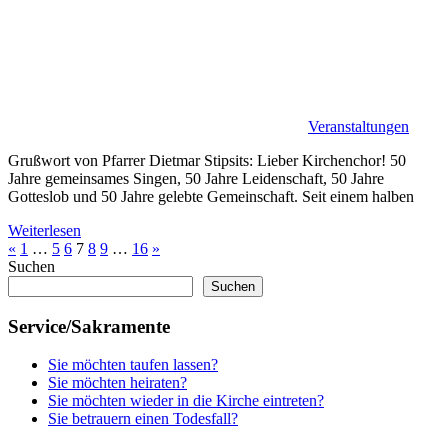
Veranstaltungen
Grußwort von Pfarrer Dietmar Stipsits: Lieber Kirchenchor! 50
Jahre gemeinsames Singen, 50 Jahre Leidenschaft, 50 Jahre
Gotteslob und 50 Jahre gelebte Gemeinschaft. Seit einem halben
Weiterlesen
Seitennummerierung
Vorherige
Nächste
«
1
…
5
6
7
8
9
…
16
»
Beiträge
Beiträge
Suchen
der
Suchen
Beiträge
Service/Sakramente
Sie möchten taufen lassen?
Sie möchten heiraten?
Sie möchten wieder in die Kirche eintreten?
Sie betrauern einen Todesfall?